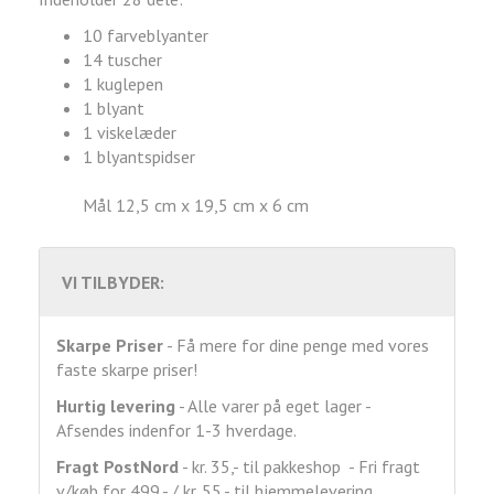
10 farveblyanter
14 tuscher
1 kuglepen
1 blyant
1 viskelæder
1 blyantspidser
Mål 12,5 cm x 19,5 cm x 6 cm
VI TILBYDER:
Skarpe Priser
- Få mere for dine penge med vores
faste skarpe priser!
Hurtig levering
- Alle varer på eget lager -
Afsendes indenfor 1-3 hverdage.
Fragt
PostNord
- kr. 35,- til pakkeshop - Fri fragt
v/køb for 499,- / kr. 55,- til hjemmelevering.