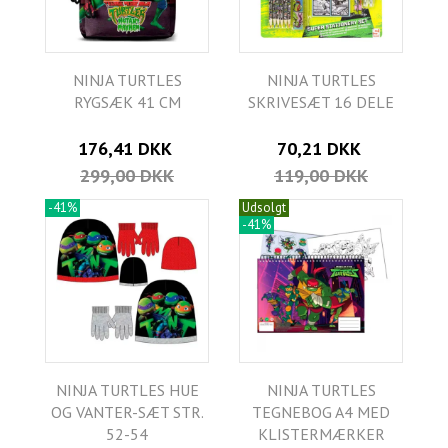
NINJA TURTLES
NINJA TURTLES
RYGSÆK 41 CM
SKRIVESÆT 16 DELE
176,41 DKK
70,21 DKK
299,00 DKK
119,00 DKK
-41%
Udsolgt
-41%
NINJA TURTLES HUE
NINJA TURTLES
OG VANTER-SÆT STR.
TEGNEBOG A4 MED
52-54
KLISTERMÆRKER