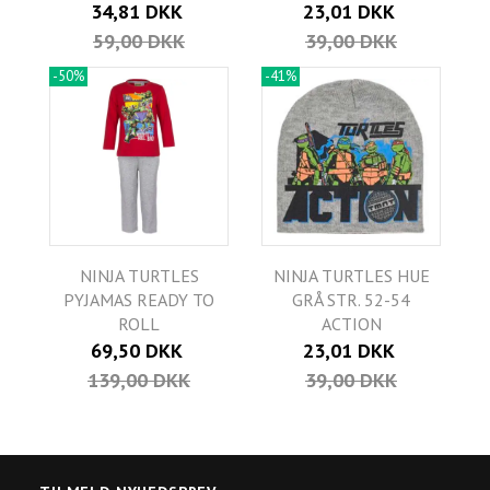
34,81 DKK
23,01 DKK
59,00 DKK
39,00 DKK
-50%
-41%
NINJA TURTLES
NINJA TURTLES HUE
PYJAMAS READY TO
GRÅ STR. 52-54
ROLL
ACTION
69,50 DKK
23,01 DKK
139,00 DKK
39,00 DKK