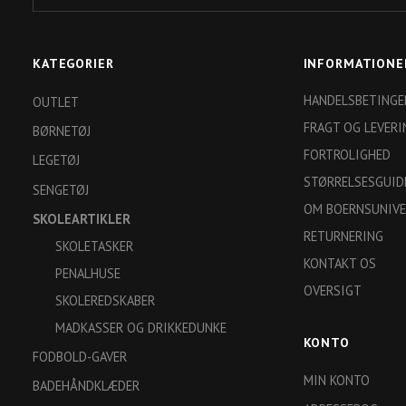
adresse
KATEGORIER
INFORMATIONE
HANDELSBETINGE
OUTLET
FRAGT OG LEVERI
BØRNETØJ
FORTROLIGHED
LEGETØJ
STØRRELSESGUID
SENGETØJ
OM BOERNSUNIVE
SKOLEARTIKLER
RETURNERING
SKOLETASKER
KONTAKT OS
PENALHUSE
OVERSIGT
SKOLEREDSKABER
MADKASSER OG DRIKKEDUNKE
KONTO
FODBOLD-GAVER
MIN KONTO
BADEHÅNDKLÆDER