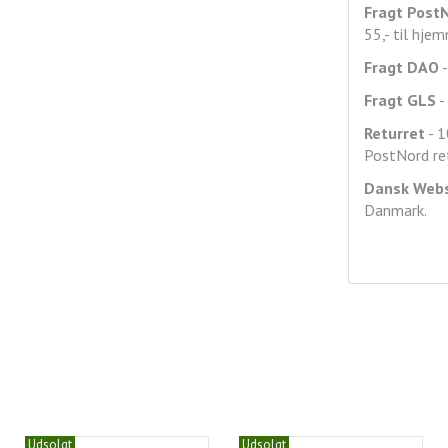
Fragt
Post
55,- til hje
Fragt DAO
-
Fragt GLS
- 
Returret
- 1
PostNord ret
Dansk Web
Danmark.
Udsolgt
Udsolgt