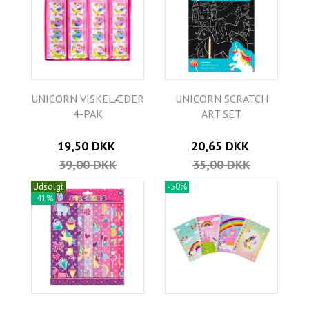
UNICORN VISKELÆDER
UNICORN SCRATCH
4-PAK
ART SET
19,50 DKK
20,65 DKK
39,00 DKK
35,00 DKK
Udsolgt
-50%
-41%