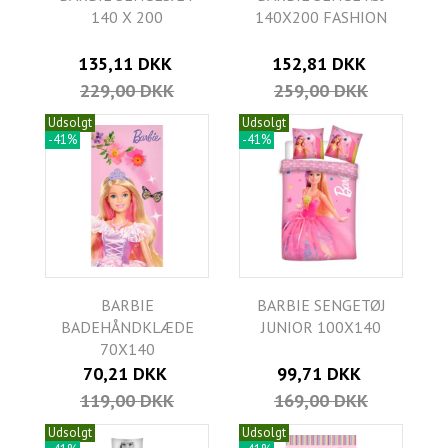
140 X 200
140X200 FASHION
135,11 DKK
152,81 DKK
229,00 DKK
259,00 DKK
Udsolgt
Udsolgt
-41%
-41%
BARBIE
BARBIE SENGETØJ
BADEHÅNDKLÆDE
JUNIOR 100X140
70X140
70,21 DKK
99,71 DKK
119,00 DKK
169,00 DKK
Udsolgt
Udsolgt