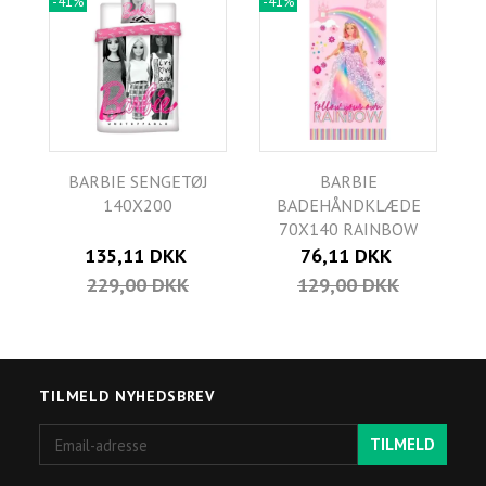
-41%
-41%
BARBIE SENGETØJ
BARBIE
140X200
BADEHÅNDKLÆDE
70X140 RAINBOW
135,11 DKK
76,11 DKK
229,00 DKK
129,00 DKK
TILMELD NYHEDSBREV
Email-
TILMELD
adresse