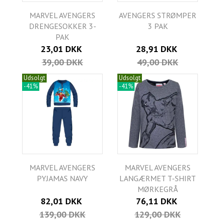
MARVEL AVENGERS
AVENGERS STRØMPER
DRENGESOKKER 3-
3 PAK
PAK
23,01 DKK
28,91 DKK
39,00 DKK
49,00 DKK
Udsolgt
Udsolgt
-41%
-41%
MARVEL AVENGERS
MARVEL AVENGERS
PYJAMAS NAVY
LANGÆRMET T-SHIRT
MØRKEGRÅ
82,01 DKK
76,11 DKK
139,00 DKK
129,00 DKK