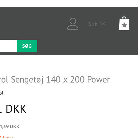
DKK
SØG
rol Sengetøj 140 x 200 Power
ol
1 DKK
4,39 DKK
å lager