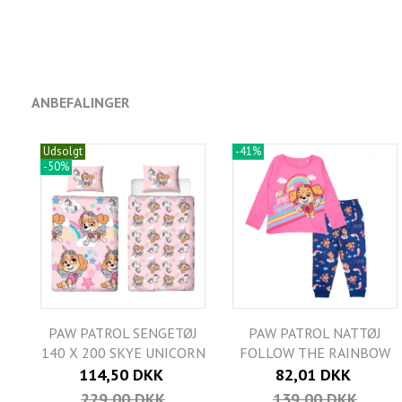
ANBEFALINGER
Udsolgt
-41%
-50%
PAW PATROL SENGETØJ
PAW PATROL NATTØJ
140 X 200 SKYE UNICORN
FOLLOW THE RAINBOW
114,50 DKK
82,01 DKK
229,00 DKK
139,00 DKK