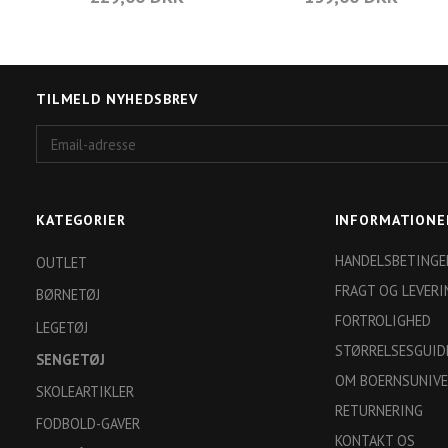
TILMELD NYHEDSBREV
Email-
adresse
KATEGORIER
INFORMATIONE
HANDELSBETINGE
OUTLET
FRAGT OG LEVERI
BØRNETØJ
FORTROLIGHED
LEGETØJ
STØRRELSESGUID
SENGETØJ
OM BOERNSUNIVE
SKOLEARTIKLER
RETURNERING
FODBOLD-GAVER
KONTAKT OS