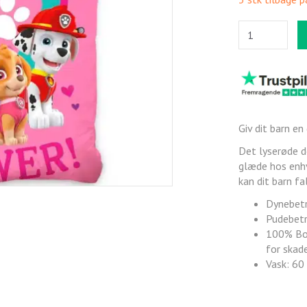
Giv dit barn e
Det lyserøde d
glæde hos enhv
kan dit barn fa
Dynebetr
Pudebetr
100% Bom
for skade
Vask: 60