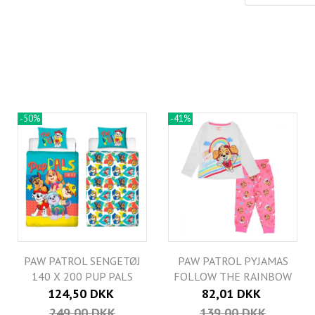
-50%
-41%
PAW PATROL SENGETØJ
PAW PATROL PYJAMAS
140 X 200 PUP PALS
FOLLOW THE RAINBOW
124,50 DKK
82,01 DKK
249,00 DKK
139,00 DKK