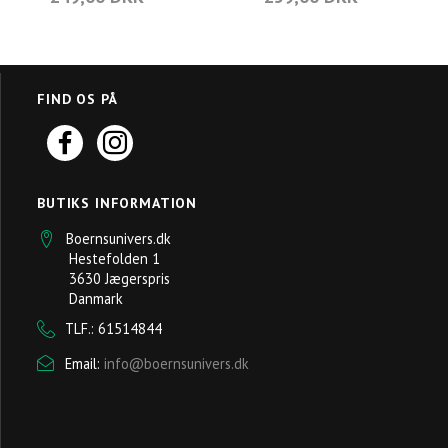
FIND OS PÅ
BUTIKS INFORMATION
Boernsunivers.dk
Hestefolden 1
3630 Jægerspris
Danmark
TLF.: 61514844
Email:
info@boernsunivers.dk