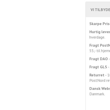
VI TILBYDE
Skarpe Pris
Hurtig leve
hverdage.
Fragt
Post
55,- til hje
Fragt DAO
-
Fragt GLS
- 
Returret
- 1
PostNord ret
Dansk Web
Danmark.