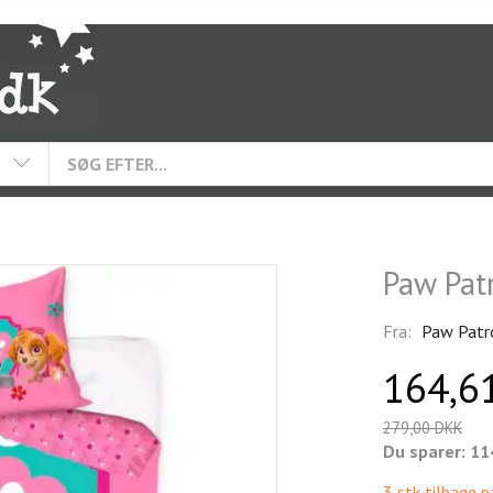
Paw Pat
Fra:
Paw Patr
164,6
279,00 DKK
Du sparer:
11
3 stk tilbage p