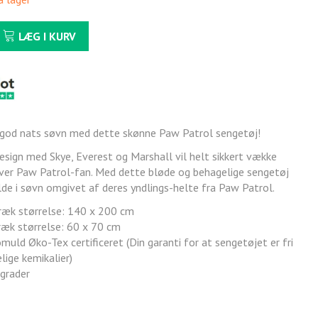
LÆG I KURV
n god nats søvn med dette skønne Paw Patrol sengetøj!
esign med Skye, Everest og Marshall vil helt sikkert vække
er Paw Patrol-fan. Med dette bløde og behagelige sengetøj
lde i søvn omgivet af deres yndlings-helte fra Paw Patrol.
æk størrelse: 140 x 200 cm
æk størrelse: 60 x 70 cm
uld Øko-Tex certificeret (Din garanti for at sengetøjet er fri
lige kemikalier)
 grader