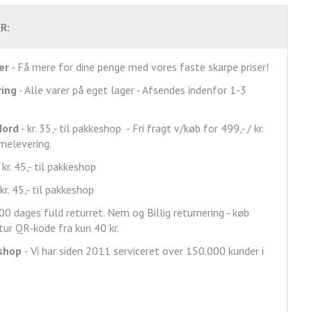
R:
er
- Få mere for dine penge med vores faste skarpe priser!
ring
- Alle varer på eget lager - Afsendes indenfor 1-3
Nord
- kr. 35,- til pakkeshop - Fri fragt v/køb for 499,- / kr.
mmelevering.
 kr. 45,- til pakkeshop
kr. 45,- til pakkeshop
00 dages fuld returret. Nem og Billig returnering - køb
ur QR-kode fra kun 40 kr.
shop
- Vi har siden 2011 serviceret over 150.000 kunder i